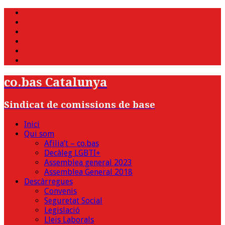
WhatsApp
Twitter
Facebook
Youtube
Instagram
Bluesky
co.bas Catalunya
Sindicat de comissions de base
Inici
Qui som
Afilia’t – co.bas
Decàleg LGBTI+
Assemblea general 2023
Assemblea General 2018
Descàrregues
Convenis
Seguretat Social
Legislació
Lleis Laborals