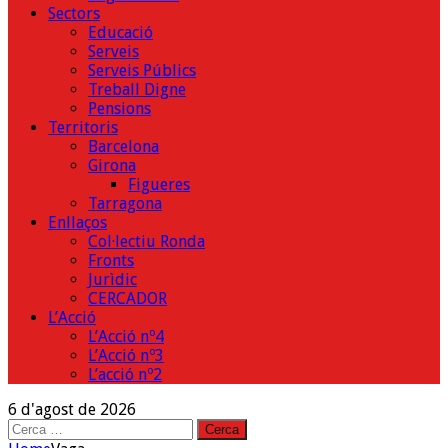
Sectors
Educació
Serveis
Serveis Públics
Treball Digne
Pensions
Territoris
Barcelona
Girona
Figueres
Tarragona
Enllaços
Col·lectiu Ronda
Fronts
Jurìdic
CERCADOR
L’Acció
L’Acció nº4
L’Acció nº3
L’acció nº2
6 d'agost de 2026
Cerca: