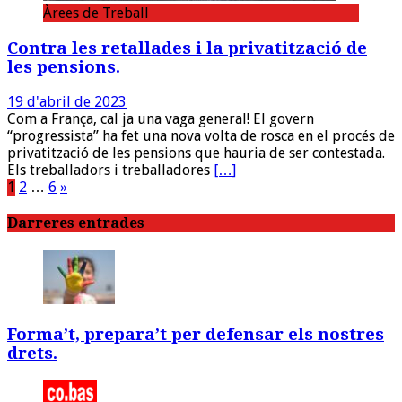
Àrees de Treball
Contra les retallades i la privatització de
les pensions.
19 d'abril de 2023
Com a França, cal ja una vaga general! El govern
“progressista” ha fet una nova volta de rosca en el procés de
privatització de les pensions que hauria de ser contestada.
Els treballadors i treballadores
[…]
Paginació
1
2
…
6
»
de
Darreres entrades
les
entrades
Forma’t, prepara’t per defensar els nostres
drets.