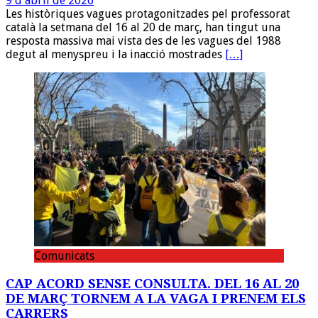
9 d'abril de 2026
Les històriques vagues protagonitzades pel professorat
català la setmana del 16 al 20 de març, han tingut una
resposta massiva mai vista des de les vagues del 1988
degut al menyspreu i la inacció mostrades
[…]
Comunicats
CAP ACORD SENSE CONSULTA. DEL 16 AL 20
DE MARÇ TORNEM A LA VAGA I PRENEM ELS
CARRERS