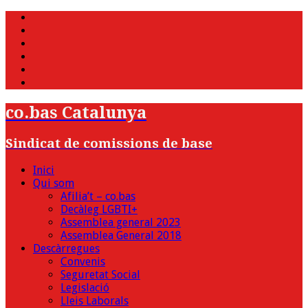
WhatsApp
Twitter
Facebook
Youtube
Instagram
Bluesky
co.bas Catalunya
Sindicat de comissions de base
Inici
Qui som
Afilia’t – co.bas
Decàleg LGBTI+
Assemblea general 2023
Assemblea General 2018
Descàrregues
Convenis
Seguretat Social
Legislació
Lleis Laborals