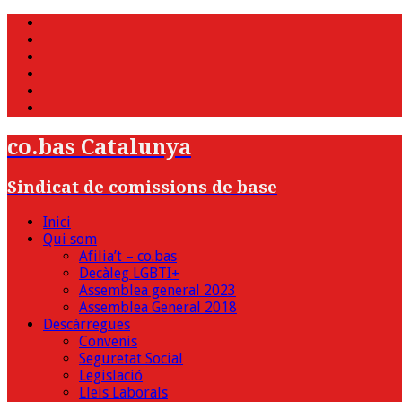
WhatsApp
Twitter
Facebook
Youtube
Instagram
Bluesky
co.bas Catalunya
Sindicat de comissions de base
Inici
Qui som
Afilia’t – co.bas
Decàleg LGBTI+
Assemblea general 2023
Assemblea General 2018
Descàrregues
Convenis
Seguretat Social
Legislació
Lleis Laborals