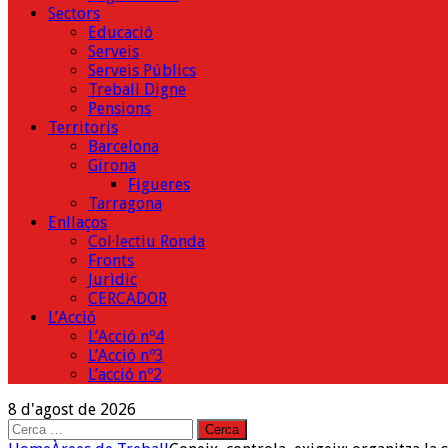
Sectors
Educació
Serveis
Serveis Públics
Treball Digne
Pensions
Territoris
Barcelona
Girona
Figueres
Tarragona
Enllaços
Col·lectiu Ronda
Fronts
Jurìdic
CERCADOR
L’Acció
L’Acció nº4
L’Acció nº3
L’acció nº2
8 d'agost de 2026
Cerca: