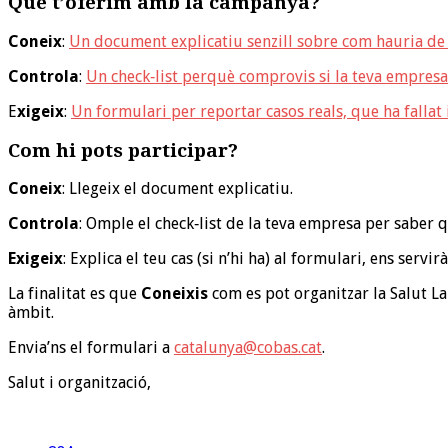
Què t’oferim amb la campanya?
Coneix
:
Un document explicatiu senzill sobre com hauria de 
Controla
:
Un check‑list perquè comprovis si la teva empresa
E
xigeix
:
Un formulari per reportar casos reals, que ha fallat 
Com hi pots participar?
Coneix
: Llegeix el document explicatiu.
Controla
: Omple el check‑list de la teva empresa per saber qu
Exigeix
: Explica el teu cas (si n’hi ha) al formulari, ens servi
La finalitat es que
Coneixis
com es pot organitzar la Salut L
àmbit.
Envia’ns el formulari a
catalunya@cobas.cat
.
Salut i organització,