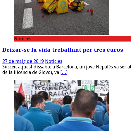
Noticies
Deixar-se la vida treballant per tres euros
27 de maig de 2019
Noticies
Succeït aquest dissabte a Barcelona, un jove Nepalès va ser a
de la llicència de Glovo), va
[…]