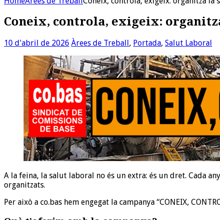
Home
Àrees de Treball
Coneix, controla, exigeix: organitza la 
Coneix, controla, exigeix: organitza
10 d'abril de 2026
Àrees de Treball
,
Portada
,
Salut Laboral
A la feina, la salut laboral no és un extra: és un dret. Cada 
organitzats.
Per això a co.bas hem engegat la campanya “CONEIX, CONTROLA, 