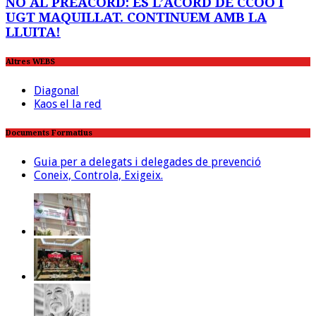
NO AL PREACORD: ÉS L’ACORD DE CCOO I
UGT MAQUILLAT. CONTINUEM AMB LA
LLUITA!
Altres WEBS
Diagonal
Kaos el la red
Documents Formatius
Guia per a delegats i delegades de prevenció
Coneix, Controla, Exigeix.