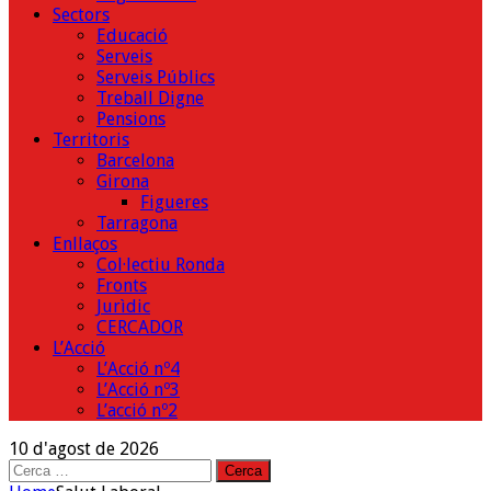
Sectors
Educació
Serveis
Serveis Públics
Treball Digne
Pensions
Territoris
Barcelona
Girona
Figueres
Tarragona
Enllaços
Col·lectiu Ronda
Fronts
Jurìdic
CERCADOR
L’Acció
L’Acció nº4
L’Acció nº3
L’acció nº2
10 d'agost de 2026
Cerca: