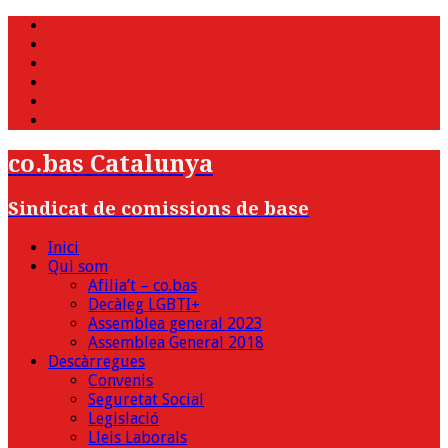
WhatsApp
Twitter
Facebook
Youtube
Instagram
Bluesky
co.bas Catalunya
Sindicat de comissions de base
Inici
Qui som
Afilia’t – co.bas
Decàleg LGBTI+
Assemblea general 2023
Assemblea General 2018
Descàrregues
Convenis
Seguretat Social
Legislació
Lleis Laborals