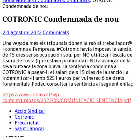
Home
Noticies i Comunicats
Comunicats
COTRONIC
Condemnada de nou
COTRONIC Condemnada de nou
2 d'agost de 2022
Comunicats
Una vegada més els tribunals donen la raó al treballador@
i condemna a l’empresa. #Cotronic havia imposat la sanció,
de 15 dies sense ocupació i sou, per NO utilitzar l’escala de
tisora de fusta (que estava prohibida) i NO a avançar de la
seva butxaca la zona blava. La sentència condemna a
COTRONIC a pagar-li el salari dels 15 dies de la sanció i a
indemnitzar-li amb 6251 euros per vulneració de drets
fonamentals. Podeu consultar la sentència al següent enllaç:
https://www.cobas.cat/wp-
content/uploads/2022/08/COMUNICACIO-SENTENCIA.pdf
Acció Sindical
Cotronic
Precarietat
Salut Laboral