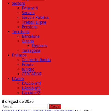
Sectors
Educació
Serveis
Serveis Públics
Treball Digne
Pensions
Territoris
Barcelona
Girona
Figueres
Tarragona
Enllaços
Col·lectiu Ronda
Fronts
Jurìdic
CERCADOR
L’Acció
L’Acció nº4
L’Acció nº3
L’acció nº2
8 d'agost de 2026
Cerca: