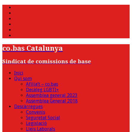
WhatsApp
Twitter
Facebook
Youtube
Instagram
Bluesky
co.bas Catalunya
Sindicat de comissions de base
Inici
Qui som
Afilia’t – co.bas
Decàleg LGBTI+
Assemblea general 2023
Assemblea General 2018
Descàrregues
Convenis
Seguretat Social
Legislació
Lleis Laborals