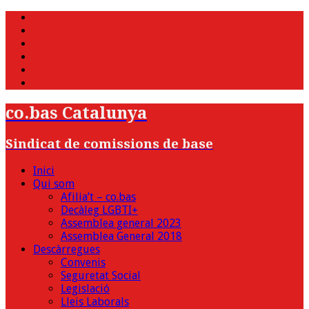
WhatsApp
Twitter
Facebook
Youtube
Instagram
Bluesky
co.bas Catalunya
Sindicat de comissions de base
Inici
Qui som
Afilia’t – co.bas
Decàleg LGBTI+
Assemblea general 2023
Assemblea General 2018
Descàrregues
Convenis
Seguretat Social
Legislació
Lleis Laborals