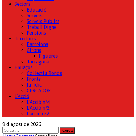
Sectors
Educació
Serveis
Serveis Públics
Treball Digne
Pensions
Territoris
Barcelona
Girona
Figueres
Tarragona
Enllaços
Col·lectiu Ronda
Fronts
Jurìdic
CERCADOR
L’Acció
L’Acció nº4
L’Acció nº3
L’acció nº2
9 d'agost de 2026
Cerca: