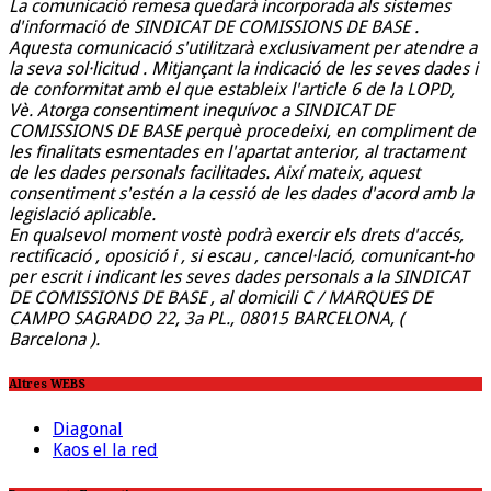
La comunicació remesa quedarà incorporada als sistemes
d'informació de SINDICAT DE COMISSIONS DE BASE .
Aquesta comunicació s'utilitzarà exclusivament per atendre a
la seva sol·licitud . Mitjançant la indicació de les seves dades i
de conformitat amb el que estableix l'article 6 de la LOPD,
Vè. Atorga consentiment inequívoc a SINDICAT DE
COMISSIONS DE BASE perquè procedeixi, en compliment de
les finalitats esmentades en l'apartat anterior, al tractament
de les dades personals facilitades. Així mateix, aquest
consentiment s'estén a la cessió de les dades d'acord amb la
legislació aplicable.
En qualsevol moment vostè podrà exercir els drets d'accés,
rectificació , oposició i , si escau , cancel·lació, comunicant-ho
per escrit i indicant les seves dades personals a la SINDICAT
DE COMISSIONS DE BASE , al domicili C / MARQUES DE
CAMPO SAGRADO 22, 3a PL., 08015 BARCELONA, (
Barcelona ).
Altres WEBS
Diagonal
Kaos el la red