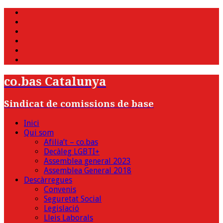
WhatsApp
Twitter
Facebook
Youtube
Instagram
Bluesky
co.bas Catalunya
Sindicat de comissions de base
Inici
Qui som
Afilia’t – co.bas
Decàleg LGBTI+
Assemblea general 2023
Assemblea General 2018
Descàrregues
Convenis
Seguretat Social
Legislació
Lleis Laborals