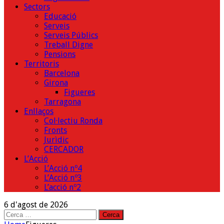
Sectors
Educació
Serveis
Serveis Públics
Treball Digne
Pensions
Territoris
Barcelona
Girona
Figueres
Tarragona
Enllaços
Col·lectiu Ronda
Fronts
Jurìdic
CERCADOR
L’Acció
L’Acció nº4
L’Acció nº3
L’acció nº2
6 d'agost de 2026
Cerca: