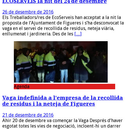
ECOSERVEIS la nit del 24 de desembre
26 de desembre de 2016
Els Treballadors/res de EcoServeis han acceptat a la nit la
proposta de l’Ajuntament de Figueres i s’ha desconvocat la
vaga en el servei de recollida de residus, neteja viària,
enllumenat i jardineria. Des de les
[…]
Agenda
Vaga indefinida a l’empresa de la recollida
de residus i la neteja de Figueres
21 de desembre de 2016
Ahir 20 de desembre va començar la Vaga Després d’haver
esgotat totes les vies de negociació, incloent-hi un darrer