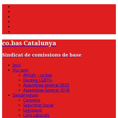
WhatsApp
Twitter
Facebook
Youtube
Instagram
Bluesky
co.bas Catalunya
Sindicat de comissions de base
Inici
Qui som
Afilia’t – co.bas
Decàleg LGBTI+
Assemblea general 2023
Assemblea General 2018
Descàrregues
Convenis
Seguretat Social
Legislació
Lleis Laborals