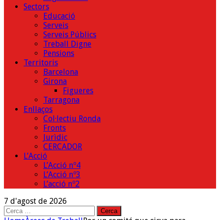
Sectors
Educació
Serveis
Serveis Públics
Treball Digne
Pensions
Territoris
Barcelona
Girona
Figueres
Tarragona
Enllaços
Col·lectiu Ronda
Fronts
Jurìdic
CERCADOR
L’Acció
L’Acció nº4
L’Acció nº3
L’acció nº2
7 d'agost de 2026
Cerca: