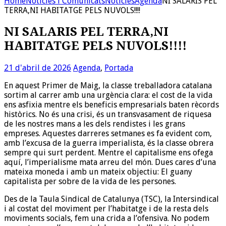
Home
Noticies i Comunicats
Noticies
Agenda
NI SALARIS PEL
TERRA,NI HABITATGE PELS NUVOLS!!!!
NI SALARIS PEL TERRA,NI
HABITATGE PELS NUVOLS!!!!
21 d'abril de 2026
Agenda
,
Portada
En aquest Primer de Maig, la classe treballadora catalana
sortim al carrer amb una urgència clara: el cost de la vida
ens asfixia mentre els beneficis empresarials baten rècords
històrics. No és una crisi, és un transvasament de riquesa
de les nostres mans a les dels rendistes i les grans
empreses. Aquestes darreres setmanes es fa evident com,
amb l’excusa de la guerra imperialista, és la classe obrera
sempre qui surt perdent. Mentre el capitalisme ens ofega
aquí, l’imperialisme mata arreu del món. Dues cares d’una
mateixa moneda i amb un mateix objectiu: El guany
capitalista per sobre de la vida de les persones.
Des de la Taula Sindical de Catalunya (TSC), la Intersindical
i al costat del moviment per l’habitatge i de la resta dels
moviments socials, fem una crida a l’ofensiva. No podem