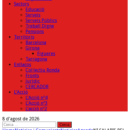
Sectors
Educació
Serveis
Serveis Públics
Treball Digne
Pensions
Territoris
Barcelona
Girona
Figueres
Tarragona
Enllaços
Col·lectiu Ronda
Fronts
Jurìdic
CERCADOR
L’Acció
L’Acció nº4
L’Acció nº3
L’acció nº2
8 d'agost de 2026
Cerca: