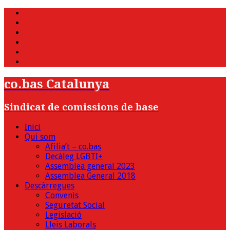
WhatsApp
Twitter
Facebook
Youtube
Instagram
Bluesky
co.bas Catalunya
Sindicat de comissions de base
Inici
Qui som
Afilia’t – co.bas
Decàleg LGBTI+
Assemblea general 2023
Assemblea General 2018
Descàrregues
Convenis
Seguretat Social
Legislació
Lleis Laborals