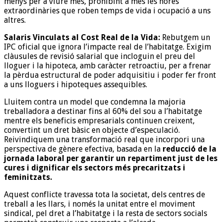
menys per a viure més, prohibint a més les hores
extraordinàries que roben temps de vida i ocupació a uns
altres.
Salaris Vinculats al Cost Real de la Vida:
Rebutgem un
IPC oficial que ignora l’impacte real de l’habitatge. Exigim
clàusules de revisió salarial que incloguin el preu del
lloguer i la hipoteca, amb caràcter retroactiu, per a frenar
la pèrdua estructural de poder adquisitiu i poder fer front
a uns lloguers i hipoteques assequibles.
Lluitem contra un model que condemna la majoria
treballadora a destinar fins al 60% del sou a l’habitatge
mentre els beneficis empresarials continuen creixent,
convertint un dret bàsic en objecte d’especulació.
Reivindiquem una transformació real que incorpori una
perspectiva de gènere efectiva, basada en la
reducció de la
jornada laboral per garantir un repartiment just de les
cures i dignificar els sectors més precaritzats i
feminitzats.
Aquest conflicte travessa tota la societat, dels centres de
treball a les llars, i només la unitat entre el moviment
sindical, pel dret a l’habitatge i la resta de sectors socials