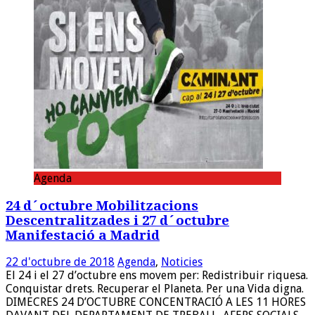
Agenda
24 d´octubre Mobilitzacions
Descentralitzades i 27 d´octubre
Manifestació a Madrid
22 d'octubre de 2018
Agenda
,
Noticies
El 24 i el 27 d’octubre ens movem per: Redistribuir riquesa.
Conquistar drets. Recuperar el Planeta. Per una Vida digna.
DIMECRES 24 D’OCTUBRE CONCENTRACIÓ A LES 11 HORES