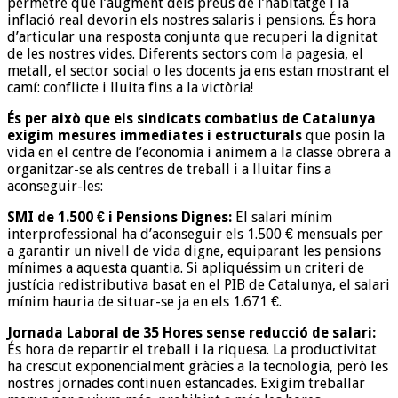
permetre que l’augment dels preus de l’habitatge i la
inflació real devorin els nostres salaris i pensions. És hora
d’articular una resposta conjunta que recuperi la dignitat
de les nostres vides. Diferents sectors com la pagesia, el
metall, el sector social o les docents ja ens estan mostrant el
camí: conflicte i lluita fins a la victòria!
És per això que els sindicats combatius de Catalunya
exigim mesures immediates i estructurals
que posin la
vida en el centre de l’economia i animem a la classe obrera a
organitzar-se als centres de treball i a lluitar fins a
aconseguir-les:
SMI de 1.500 € i Pensions Dignes:
El salari mínim
interprofessional ha d’aconseguir els 1.500 € mensuals per
a garantir un nivell de vida digne, equiparant les pensions
mínimes a aquesta quantia. Si apliquéssim un criteri de
justícia redistributiva basat en el PIB de Catalunya, el salari
mínim hauria de situar-se ja en els 1.671 €.
Jornada Laboral de 35 Hores sense reducció de salari:
És hora de repartir el treball i la riquesa. La productivitat
ha crescut exponencialment gràcies a la tecnologia, però les
nostres jornades continuen estancades. Exigim treballar