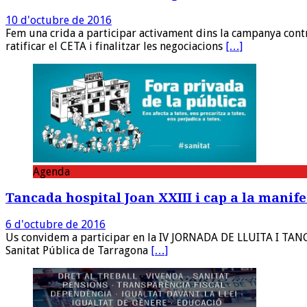
10 d'octubre de 2016
Fem una crida a participar activament dins la campanya con
ratificar el CETA i finalitzar les negociacions
[…]
Agenda
Tancada hospital Joan XXIII i cap a la manife
6 d'octubre de 2016
Us convidem a participar en la IV JORNADA DE LLUITA I TA
Sanitat Pública de Tarragona
[…]