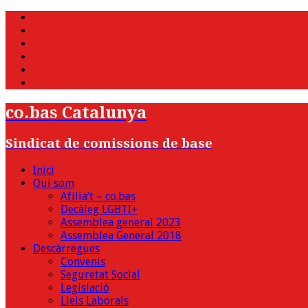
WhatsApp
Twitter
Facebook
Youtube
Instagram
Bluesky
co.bas Catalunya
Sindicat de comissions de base
Inici
Qui som
Afilia’t – co.bas
Decàleg LGBTI+
Assemblea general 2023
Assemblea General 2018
Descàrregues
Convenis
Seguretat Social
Legislació
Lleis Laborals