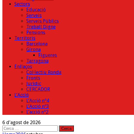
Sectors
Educació
Serveis
Serveis Públics
Treball Digne
Pensions
Territoris
Barcelona
Girona
Figueres
Tarragona
Enllaços
Col·lectiu Ronda
Fronts
Jurìdic
CERCADOR
L’Acció
L’Acció nº4
L’Acció nº3
L’acció nº2
6 d'agost de 2026
Cerca: