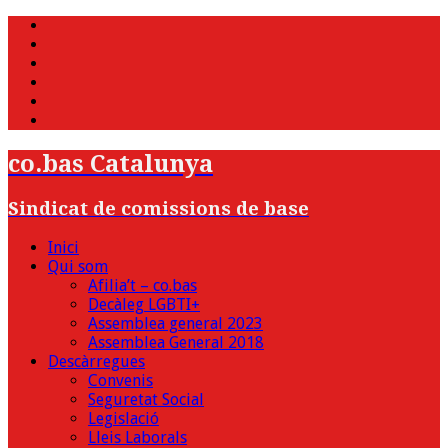
WhatsApp
Twitter
Facebook
Youtube
Instagram
Bluesky
co.bas Catalunya
Sindicat de comissions de base
Inici
Qui som
Afilia’t – co.bas
Decàleg LGBTI+
Assemblea general 2023
Assemblea General 2018
Descàrregues
Convenis
Seguretat Social
Legislació
Lleis Laborals