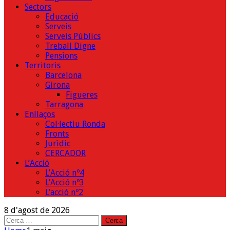
Sectors
Educació
Serveis
Serveis Públics
Treball Digne
Pensions
Territoris
Barcelona
Girona
Figueres
Tarragona
Enllaços
Col·lectiu Ronda
Fronts
Jurìdic
CERCADOR
L’Acció
L’Acció nº4
L’Acció nº3
L’acció nº2
8 d'agost de 2026
Cerca: