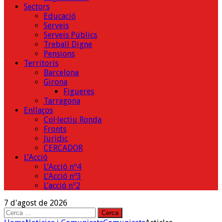
Sectors
Educació
Serveis
Serveis Públics
Treball Digne
Pensions
Territoris
Barcelona
Girona
Figueres
Tarragona
Enllaços
Col·lectiu Ronda
Fronts
Jurìdic
CERCADOR
L’Acció
L’Acció nº4
L’Acció nº3
L’acció nº2
7 d'agost de 2026
Cerca: