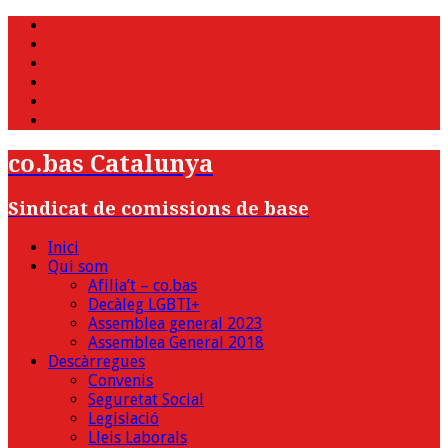
WhatsApp
Twitter
Facebook
Youtube
Instagram
Bluesky
co.bas Catalunya
Sindicat de comissions de base
Inici
Qui som
Afilia’t – co.bas
Decàleg LGBTI+
Assemblea general 2023
Assemblea General 2018
Descàrregues
Convenis
Seguretat Social
Legislació
Lleis Laborals