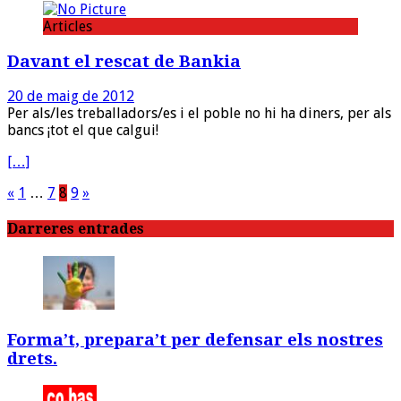
Articles
Davant el rescat de Bankia
20 de maig de 2012
Per als/les treballadors/es i el poble no hi ha diners, per als
bancs ¡tot el que calgui!
[…]
Paginació
«
1
…
7
8
9
»
de
Darreres entrades
les
entrades
Forma’t, prepara’t per defensar els nostres
drets.