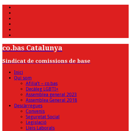
WhatsApp
Twitter
Facebook
Youtube
Instagram
Bluesky
co.bas Catalunya
Sindicat de comissions de base
Inici
Qui som
Afilia’t – co.bas
Decàleg LGBTI+
Assemblea general 2023
Assemblea General 2018
Descàrregues
Convenis
Seguretat Social
Legislació
Lleis Laborals