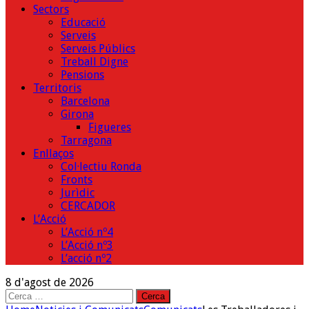
Sectors
Educació
Serveis
Serveis Públics
Treball Digne
Pensions
Territoris
Barcelona
Girona
Figueres
Tarragona
Enllaços
Col·lectiu Ronda
Fronts
Jurìdic
CERCADOR
L’Acció
L’Acció nº4
L’Acció nº3
L’acció nº2
8 d'agost de 2026
Cerca: