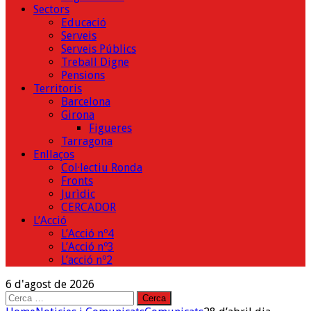
Sectors
Educació
Serveis
Serveis Públics
Treball Digne
Pensions
Territoris
Barcelona
Girona
Figueres
Tarragona
Enllaços
Col·lectiu Ronda
Fronts
Jurìdic
CERCADOR
L’Acció
L’Acció nº4
L’Acció nº3
L’acció nº2
6 d'agost de 2026
Cerca: