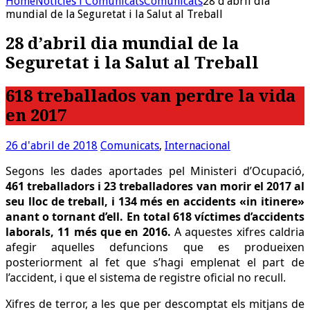
Home
Noticies i Comunicats
Comunicats
28 d’abril dia
mundial de la Seguretat i la Salut al Treball
28 d’abril dia mundial de la
Seguretat i la Salut al Treball
618 treballados van perdre la vida
en 2017
26 d'abril de 2018
Comunicats
,
Internacional
Segons les dades aportades pel Ministeri d’Ocupació,
461 treballadors i 23 treballadores van morir el 2017 al
seu lloc de treball, i 134 més en accidents «in itinere»
anant o tornant d’ell. En total 618 víctimes d’accidents
laborals, 11 més que en 2016.
A aquestes xifres caldria
afegir aquelles defuncions que es produeixen
posteriorment al fet que s’hagi emplenat el part de
l’accident, i que el sistema de registre oficial no recull.
Xifres de terror, a les que per descomptat els mitjans de