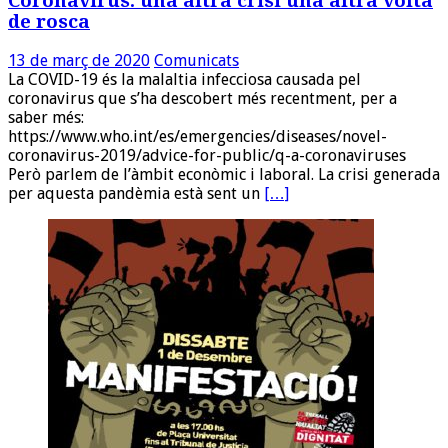
Coronavirus: una altra crisi una altra volta
de rosca
13 de març de 2020
Comunicats
La COVID-19 és la malaltia infecciosa causada pel
coronavirus que s’ha descobert més recentment, per a
saber més:
https://www.who.int/es/emergencies/diseases/novel-
coronavirus-2019/advice-for-public/q-a-coronaviruses
Però parlem de l’àmbit econòmic i laboral. La crisi generada
per aquesta pandèmia està sent un
[…]