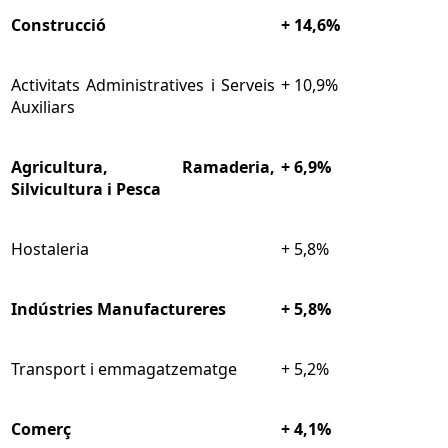
Construcció
+ 14,6%
Activitats Administratives i Serveis
+ 10,9%
Auxiliars
Agricultura, Ramaderia,
+ 6,9%
Silvicultura i Pesca
Hostaleria
+ 5,8%
Indústries Manufactureres
+ 5,8%
Transport i emmagatzematge
+ 5,2%
Comerç
+ 4,1%