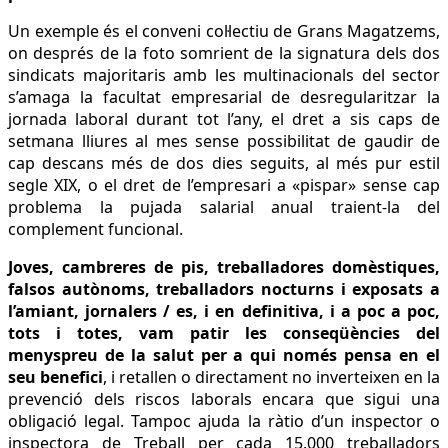
Un exemple és el conveni col·lectiu de Grans Magatzems,
on després de la foto somrient de la signatura dels dos
sindicats majoritaris amb les multinacionals del sector
s’amaga la facultat empresarial de desregularitzar la
jornada laboral durant tot l’any, el dret a sis caps de
setmana lliures al mes sense possibilitat de gaudir de
cap descans més de dos dies seguits, al més pur estil
segle XIX, o el dret de l’empresari a «pispar» sense cap
problema la pujada salarial anual traient-la del
complement funcional.
Joves, cambreres de pis, treballadores domèstiques,
falsos autònoms, treballadors nocturns i exposats a
l’amiant, jornalers / es, i en definitiva, i a poc a poc,
tots i totes, vam patir les conseqüències del
menyspreu de la salut per a qui només pensa en el
seu benefici
, i retallen o directament no inverteixen en la
prevenció dels riscos laborals encara que sigui una
obligació legal. Tampoc ajuda la ràtio d’un inspector o
inspectora de Treball per cada 15.000 treballadors