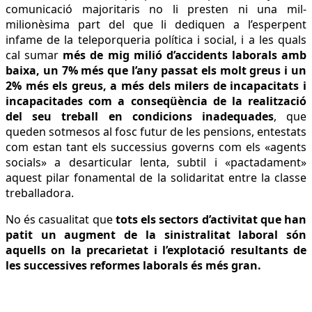
comunicació majoritaris no li presten ni una mil-
milionèsima part del que li dediquen a l’esperpent
infame de la teleporqueria política i social, i a les quals
cal sumar
més de mig milió d’accidents laborals amb
baixa, un 7% més que l’any passat els molt greus i un
2% més els greus, a més dels milers de incapacitats i
incapacitades com a conseqüència de la realització
del seu treball en condicions inadequades
, que
queden sotmesos al fosc futur de les pensions, entestats
com estan tant els successius governs com els «agents
socials» a desarticular lenta, subtil i «pactadament»
aquest pilar fonamental de la solidaritat entre la classe
treballadora.
No és casualitat que
tots els sectors d’activitat que han
patit un augment de la sinistralitat laboral són
aquells on la precarietat i l’explotació resultants de
les successives reformes laborals és més gran.