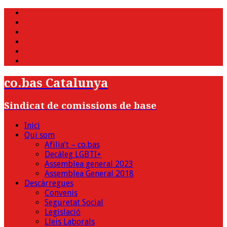
WhatsApp
Twitter
Facebook
Youtube
Instagram
Bluesky
co.bas Catalunya
Sindicat de comissions de base
Inici
Qui som
Afilia’t – co.bas
Decàleg LGBTI+
Assemblea general 2023
Assemblea General 2018
Descàrregues
Convenis
Seguretat Social
Legislació
Lleis Laborals