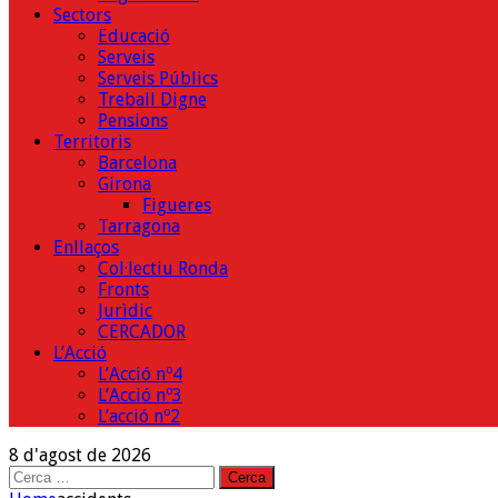
Sectors
Educació
Serveis
Serveis Públics
Treball Digne
Pensions
Territoris
Barcelona
Girona
Figueres
Tarragona
Enllaços
Col·lectiu Ronda
Fronts
Jurìdic
CERCADOR
L’Acció
L’Acció nº4
L’Acció nº3
L’acció nº2
8 d'agost de 2026
Cerca: