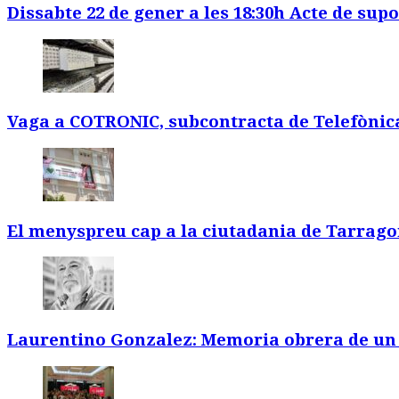
Dissabte 22 de gener a les 18:30h Acte de supo
Vaga a COTRONIC, subcontracta de Telefònic
El menyspreu cap a la ciutadania de Tarrago
Laurentino Gonzalez: Memoria obrera de un 