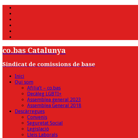
WhatsApp
Twitter
Facebook
Youtube
Instagram
Bluesky
co.bas Catalunya
Sindicat de comissions de base
Inici
Qui som
Afilia’t – co.bas
Decàleg LGBTI+
Assemblea general 2023
Assemblea General 2018
Descàrregues
Convenis
Seguretat Social
Legislació
Lleis Laborals