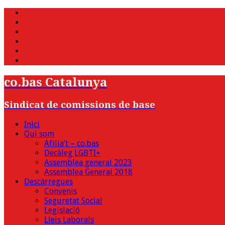
WhatsApp
Twitter
Facebook
Youtube
Instagram
Bluesky
co.bas Catalunya
Sindicat de comissions de base
Inici
Qui som
Afilia’t – co.bas
Decàleg LGBTI+
Assemblea general 2023
Assemblea General 2018
Descàrregues
Convenis
Seguretat Social
Legislació
Lleis Laborals