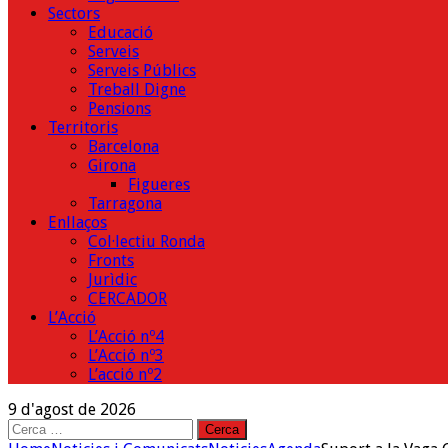
Sectors
Educació
Serveis
Serveis Públics
Treball Digne
Pensions
Territoris
Barcelona
Girona
Figueres
Tarragona
Enllaços
Col·lectiu Ronda
Fronts
Jurìdic
CERCADOR
L’Acció
L’Acció nº4
L’Acció nº3
L’acció nº2
9 d'agost de 2026
Cerca: