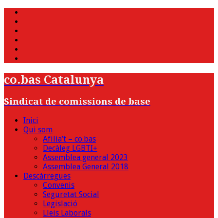
WhatsApp
Twitter
Facebook
Youtube
Instagram
Bluesky
co.bas Catalunya
Sindicat de comissions de base
Inici
Qui som
Afilia’t – co.bas
Decàleg LGBTI+
Assemblea general 2023
Assemblea General 2018
Descàrregues
Convenis
Seguretat Social
Legislació
Lleis Laborals