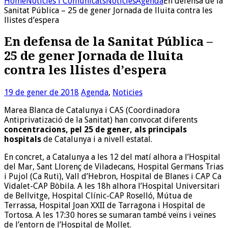
Home
Noticies i Comunicats
Noticies
Agenda
En defensa de la
Sanitat Pública – 25 de gener Jornada de lluita contra les
llistes d’espera
En defensa de la Sanitat Pública –
25 de gener Jornada de lluita
contra les llistes d’espera
19 de gener de 2018
Agenda
,
Noticies
Marea Blanca de Catalunya i CAS (Coordinadora
Antiprivatizació de la Sanitat) han convocat diferents
concentracions, pel 25 de gener, als principals
hospitals
de Catalunya i a nivell estatal.
En concret, a Catalunya a les 12 del matí alhora a l’Hospital
del Mar, Sant Llorenç de Viladecans, Hospital Germans Trias
i Pujol (Ca Ruti), Vall d’Hebron, Hospital de Blanes i CAP Ca
Vidalet-CAP Bòbila. A les 18h alhora l’Hospital Universitari
de Bellvitge, Hospital Clínic-CAP Roselló, Mútua de
Terrassa, Hospital Joan XXII de Tarragona i Hospital de
Tortosa. A les 17:30 hores se sumaran també veïns i veïnes
de l’entorn de l’Hospital de Mollet.