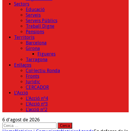
Sectors
Educació
Serveis
Serveis Públics
Treball Digne
Pensions
Territoris
Barcelona
Girona
Figueres
Tarragona
Enllaços
Col·lectiu Ronda
Fronts
Jurìdic
CERCADOR
L’Acció
L’Acció nº4
L’Acció nº3
L’acció nº2
6 d'agost de 2026
Cerca: