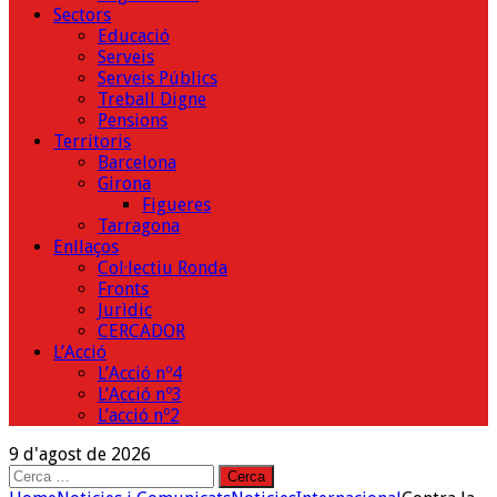
Sectors
Educació
Serveis
Serveis Públics
Treball Digne
Pensions
Territoris
Barcelona
Girona
Figueres
Tarragona
Enllaços
Col·lectiu Ronda
Fronts
Jurìdic
CERCADOR
L’Acció
L’Acció nº4
L’Acció nº3
L’acció nº2
9 d'agost de 2026
Cerca: