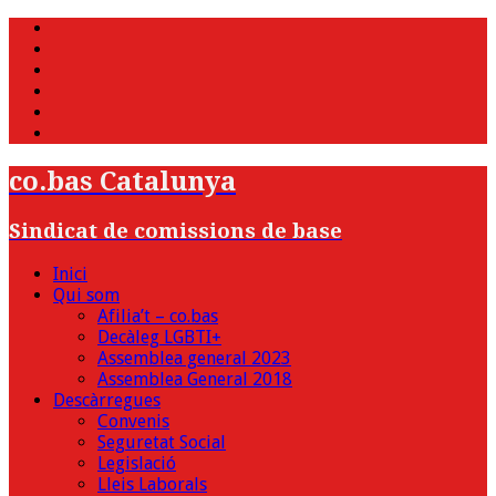
WhatsApp
Twitter
Facebook
Youtube
Instagram
Bluesky
co.bas Catalunya
Sindicat de comissions de base
Inici
Qui som
Afilia’t – co.bas
Decàleg LGBTI+
Assemblea general 2023
Assemblea General 2018
Descàrregues
Convenis
Seguretat Social
Legislació
Lleis Laborals