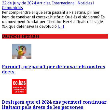
22 de juny de 2024
Articles
,
Internacional
,
Noticies i
Comunicats
Per comprendre el que està passant a Palestina, primer
hem de conèixer el context històric. Què és el sionisme? És
un moviment fundat per Theodor Herzl a finals del segle
XIX que defensava la devolució
[…]
Darreres entrades
Forma’t, prepara’t per defensar els nostres
drets.
Desitgem que el 2024 ens permeti continuar
lluitant pels drets de les persones