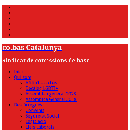
WhatsApp
Twitter
Facebook
Youtube
Instagram
Bluesky
co.bas Catalunya
Sindicat de comissions de base
Inici
Qui som
Afilia’t – co.bas
Decàleg LGBTI+
Assemblea general 2023
Assemblea General 2018
Descàrregues
Convenis
Seguretat Social
Legislació
Lleis Laborals