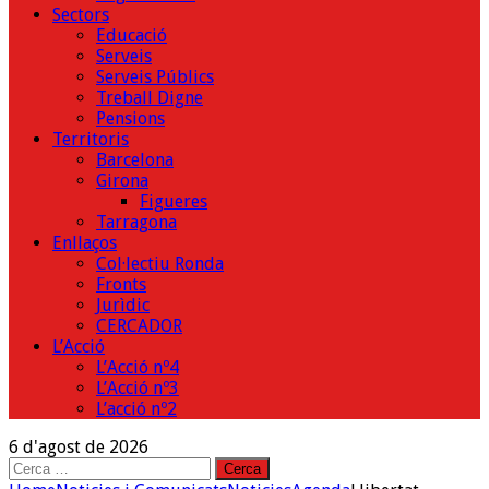
Sectors
Educació
Serveis
Serveis Públics
Treball Digne
Pensions
Territoris
Barcelona
Girona
Figueres
Tarragona
Enllaços
Col·lectiu Ronda
Fronts
Jurìdic
CERCADOR
L’Acció
L’Acció nº4
L’Acció nº3
L’acció nº2
6 d'agost de 2026
Cerca: