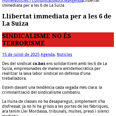
Home
Noticies i Comunicats
Noticies
Agenda
Llibertat
immediata per a les 6 de La Suiza
Llibertat immediata per a les 6 de
La Suiza
SINDICALISME NO ÉS
TERRORISME
15 de juliol de 2025
Agenda
,
Noticies
Des del sindicat
co.bas
ens solidaritzem amb les 6 de La
Suiza, empresonades de manera antidemocràtica per
realitzar la seva labor sindical en defensa d’una
treballadora.
Estem davant una tendència cada vegada més clara: la
criminalització del sindicalisme combatiu.
La lluita de classes no ha desaparegut, simplement s’ha
disfressat. Ja no hi ha grisos a les portes de les fàbriques,
ara tenim Llei Mordassa, tribunals, multes, presó i silenci