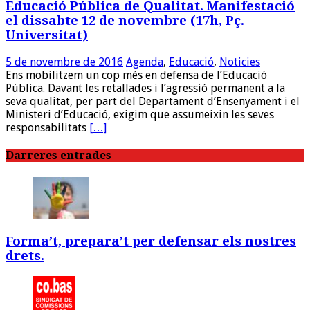
Educació Pública de Qualitat. Manifestació
el dissabte 12 de novembre (17h, Pç.
Universitat)
5 de novembre de 2016
Agenda
,
Educació
,
Noticies
Ens mobilitzem un cop més en defensa de l’Educació
Pública. Davant les retallades i l’agressió permanent a la
seva qualitat, per part del Departament d’Ensenyament i el
Ministeri d’Educació, exigim que assumeixin les seves
responsabilitats
[…]
Darreres entrades
Forma’t, prepara’t per defensar els nostres
drets.