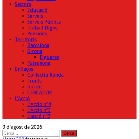
Sectors
Educació
Serveis
Serveis Públics
Treball Digne
Pensions
Territoris
Barcelona
Girona
Figueres
Tarragona
Enllaços
Col·lectiu Ronda
Fronts
Jurìdic
CERCADOR
L’Acció
L’Acció nº4
L’Acció nº3
L’acció nº2
9 d'agost de 2026
Cerca: