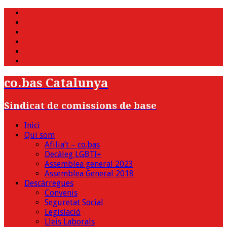
WhatsApp
Twitter
Facebook
Youtube
Instagram
Bluesky
co.bas Catalunya
Sindicat de comissions de base
Inici
Qui som
Afilia’t – co.bas
Decàleg LGBTI+
Assemblea general 2023
Assemblea General 2018
Descàrregues
Convenis
Seguretat Social
Legislació
Lleis Laborals