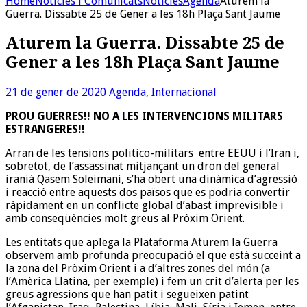
Home
Noticies i Comunicats
Noticies
Agenda
Aturem la
Guerra. Dissabte 25 de Gener a les 18h Plaça Sant Jaume
Aturem la Guerra. Dissabte 25 de
Gener a les 18h Plaça Sant Jaume
21 de gener de 2020
Agenda
,
Internacional
PROU GUERRES!! NO A LES INTERVENCIONS MILITARS
ESTRANGERES!!
Arran de les tensions politico-militars entre EEUU i l’Iran i,
sobretot, de l’assassinat mitjançant un dron del general
iranià Qasem Soleimani, s’ha obert una dinàmica d’agressió
i reacció entre aquests dos països que es podria convertir
ràpidament en un conflicte global d’abast imprevisible i
amb conseqüències molt greus al Pròxim Orient.
Les entitats que aplega la Plataforma Aturem la Guerra
observem amb profunda preocupació el que està succeint a
la zona del Pròxim Orient i a d’altres zones del món (a
l’Amèrica Llatina, per exemple) i fem un crit d’alerta per les
greus agressions que han patit i segueixen patint