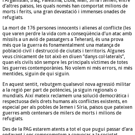
l’Afganistan, Iraq, Palestina, Líbia, Mali, Síria i Iemen, entre
d’altres països, les quals només han comportat milions de
morts i ferits, una gran devastació i immenses onades de
refugiats.
La mort de 176 persones innocents i alienes al conflicte (les
que varen perdre la vida com a conseqüència d’un atac amb
míssils a un avió de passatgers a Teheran), és una prova
més que la guerra és fonamentalment una matança de
població civil i destrucció de ciutats i territoris. Algunes
veus cínicament de tot això en diuen “danys col·laterals”,
quan els civils són sempre les principals víctimes de totes
les guerres contemporànies. No volem ni més errors, ni més
mentides, siguin de qui siguin.
En aquest sentit, rebutgem qualsevol nova agressió militar
a la regió per part de potències, ja siguin regionals o
mundials. Així mateix reclamem una solució democràtica i
respectuosa dels drets humans als conflictes existents, en
especial per als pobles de Iemen i Síria, països que pateixen
guerres amb centenars de milers de morts i milions de
refugiats.
Des de la PAG estarem atents a tot el que pugui passar d’ara
endavant i ens comprometem a convocar a la societat