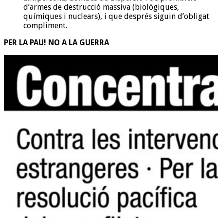
d’armes de destrucció massiva (biològiques,
químiques i nuclears), i que després siguin d’obligat
compliment.
PER LA PAU! NO A LA GUERRA