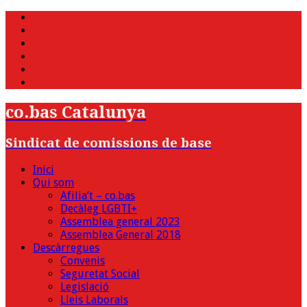
WhatsApp
Twitter
Facebook
Youtube
Instagram
Bluesky
co.bas Catalunya
Sindicat de comissions de base
Inici
Qui som
Afilia’t – co.bas
Decàleg LGBTI+
Assemblea general 2023
Assemblea General 2018
Descàrregues
Convenis
Seguretat Social
Legislació
Lleis Laborals