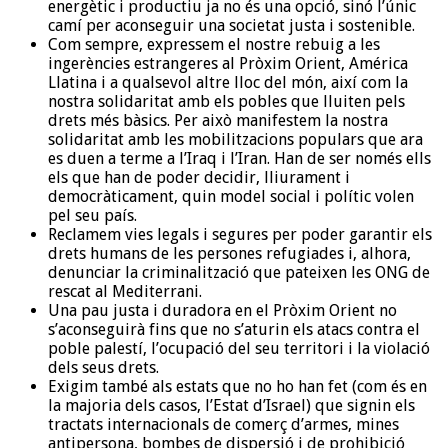
energètic i productiu ja no és una opció, sinó l’únic
camí per aconseguir una societat justa i sostenible.
Com sempre, expressem el nostre rebuig a les
ingerències estrangeres al Pròxim Orient, América
Llatina i a qualsevol altre lloc del món, així com la
nostra solidaritat amb els pobles que lluiten pels
drets més bàsics. Per això manifestem la nostra
solidaritat amb les mobilitzacions populars que ara
es duen a terme a l’Iraq i l’Iran. Han de ser només ells
els que han de poder decidir, lliurament i
democràticament, quin model social i polític volen
pel seu país.
Reclamem vies legals i segures per poder garantir els
drets humans de les persones refugiades i, alhora,
denunciar la criminalització que pateixen les ONG de
rescat al Mediterrani.
Una pau justa i duradora en el Pròxim Orient no
s’aconseguirà fins que no s’aturin els atacs contra el
poble palestí, l’ocupació del seu territori i la violació
dels seus drets.
Exigim també als estats que no ho han fet (com és en
la majoria dels casos, l’Estat d’Israel) que signin els
tractats internacionals de comerç d’armes, mines
antipersona, bombes de dispersió i de prohibició