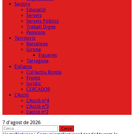
Sectors
Educació
Serveis
Serveis Públics
Treball Digne
Pensions
Territoris
Barcelona
Girona
Figueres
Tarragona
Enllaços
Col·lectiu Ronda
Fronts
Jurìdic
CERCADOR
L’Acció
L’Acció nº4
L’Acció nº3
L’acció nº2
7 d'agost de 2026
Cerca: