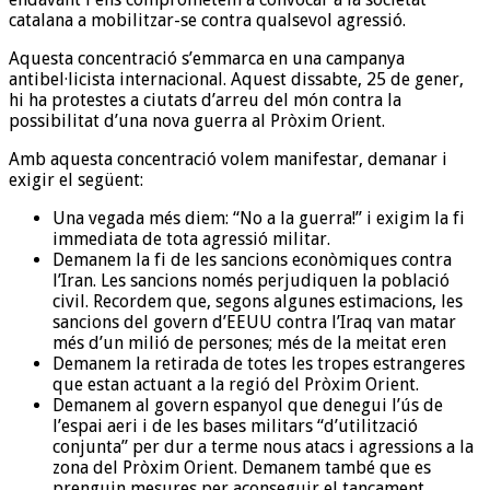
catalana a mobilitzar-se contra qualsevol agressió.
Aquesta concentració s’emmarca en una campanya
antibel·licista internacional. Aquest dissabte, 25 de gener,
hi ha protestes a ciutats d’arreu del món contra la
possibilitat d’una nova guerra al Pròxim Orient.
Amb aquesta concentració volem manifestar, demanar i
exigir el següent:
Una vegada més diem: “No a la guerra!” i exigim la fi
immediata de tota agressió militar.
Demanem la fi de les sancions econòmiques contra
l’Iran. Les sancions només perjudiquen la població
civil. Recordem que, segons algunes estimacions, les
sancions del govern d’EEUU contra l’Iraq van matar
més d’un milió de persones; més de la meitat eren
Demanem la retirada de totes les tropes estrangeres
que estan actuant a la regió del Pròxim Orient.
Demanem al govern espanyol que denegui l’ús de
l’espai aeri i de les bases militars “d’utilització
conjunta” per dur a terme nous atacs i agressions a la
zona del Pròxim Orient. Demanem també que es
prenguin mesures per aconseguir el tancament