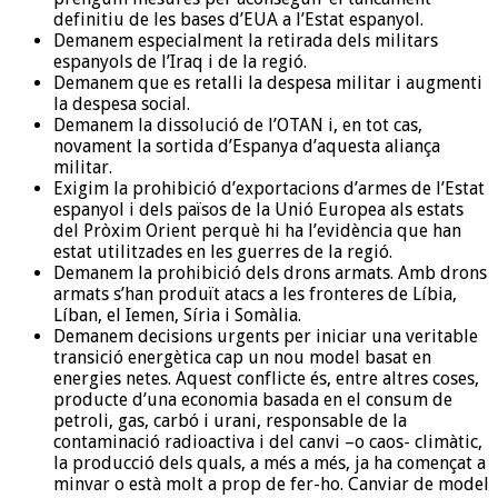
definitiu de les bases d’EUA a l’Estat espanyol.
Demanem especialment la retirada dels militars
espanyols de l’Iraq i de la regió.
Demanem que es retalli la despesa militar i augmenti
la despesa social.
Demanem la dissolució de l’OTAN i, en tot cas,
novament la sortida d’Espanya d’aquesta aliança
militar.
Exigim la prohibició d’exportacions d’armes de l’Estat
espanyol i dels països de la Unió Europea als estats
del Pròxim Orient perquè hi ha l’evidència que han
estat utilitzades en les guerres de la regió.
Demanem la prohibició dels drons armats. Amb drons
armats s’han produït atacs a les fronteres de Líbia,
Líban, el Iemen, Síria i Somàlia.
Demanem decisions urgents per iniciar una veritable
transició energètica cap un nou model basat en
energies netes. Aquest conflicte és, entre altres coses,
producte d’una economia basada en el consum de
petroli, gas, carbó i urani, responsable de la
contaminació radioactiva i del canvi –o caos- climàtic,
la producció dels quals, a més a més, ja ha començat a
minvar o està molt a prop de fer-ho. Canviar de model