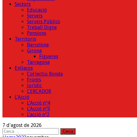
Sectors
Educació
Serveis
Serveis Públics
Treball Digne
Pensions
Territoris
Barcelona
Girona
Figueres
Tarragona
Enllaços
Col·lectiu Ronda
Fronts
Jurìdic
CERCADOR
L’Acció
L’Acció nº4
L’Acció nº3
L’acció nº2
7 d'agost de 2026
Cerca: