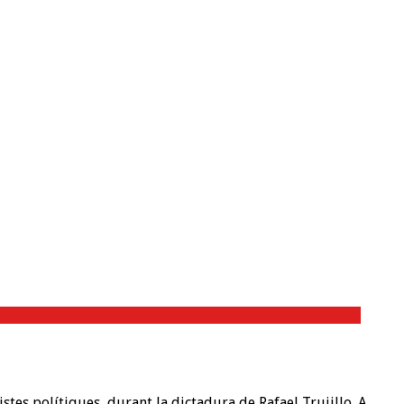
tes polítiques, durant la dictadura de Rafael Trujillo. A