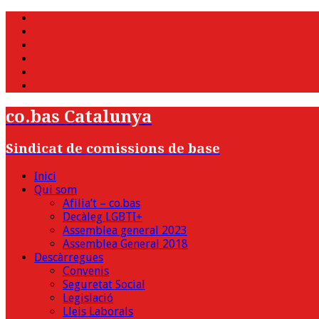
WhatsApp
Twitter
Facebook
Youtube
Instagram
Bluesky
co.bas Catalunya
Sindicat de comissions de base
Inici
Qui som
Afilia’t – co.bas
Decàleg LGBTI+
Assemblea general 2023
Assemblea General 2018
Descàrregues
Convenis
Seguretat Social
Legislació
Lleis Laborals