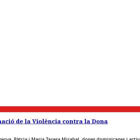
nació de la Violència contra la Dona
va, Pàtria i Maria Teresa Mirabal, dones dominicanes i activis