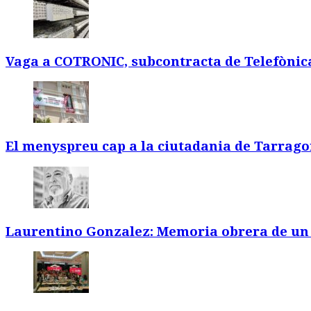
Vaga a COTRONIC, subcontracta de Telefònic
El menyspreu cap a la ciutadania de Tarrago
Laurentino Gonzalez: Memoria obrera de un 