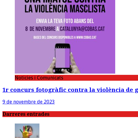
Noticies i Comunicats
1r concurs fotogràfic contra la violència de 
9 de novembre de 2023
Darreres entrades