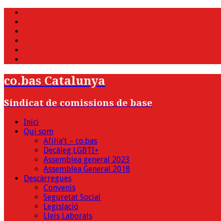
WhatsApp
Twitter
Facebook
Youtube
Instagram
Bluesky
co.bas Catalunya
Sindicat de comissions de base
Inici
Qui som
Afilia’t – co.bas
Decàleg LGBTI+
Assemblea general 2023
Assemblea General 2018
Descàrregues
Convenis
Seguretat Social
Legislació
Lleis Laborals