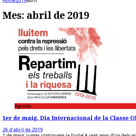
Home
2019
abril
Mes:
abril de 2019
Agenda
1er de maig. Dia Internacional de la Classe 
26 d'abril de 2019
1 de maig: juntes continuem la lluita! A cent anys d’un dels e