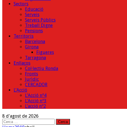
Sectors
Educació
Serveis
Serveis Públics
Treball Digne
Pensions
Territoris
Barcelona
Girona
Figueres
Tarragona
Enllaços
Col·lectiu Ronda
Fronts
Jurìdic
CERCADOR
L’Acció
L’Acció nº4
L’Acció nº3
L’acció nº2
8 d'agost de 2026
Cerca: