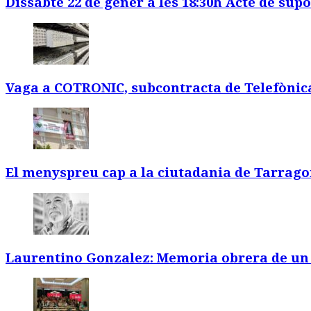
Dissabte 22 de gener a les 18:30h Acte de supo
Vaga a COTRONIC, subcontracta de Telefònic
El menyspreu cap a la ciutadania de Tarrago
Laurentino Gonzalez: Memoria obrera de un 