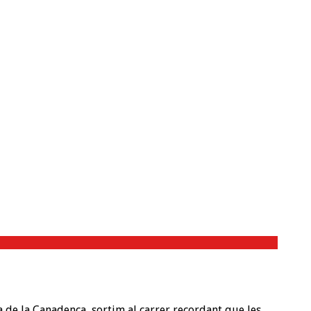
ga de la Canadenca, sortim al carrer recordant que les