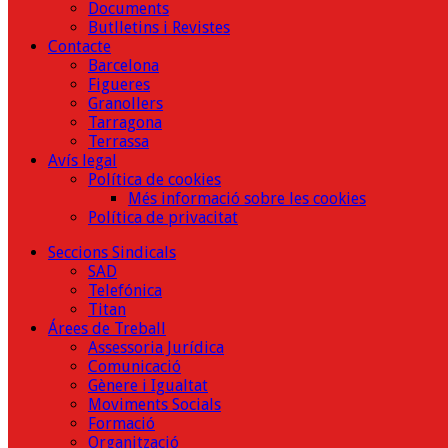
Documents
Butlletins i Revistes
Contacte
Barcelona
Figueres
Granollers
Tarragona
Terrassa
Avís legal
Política de cookies
Més informació sobre les cookies
Política de privacitat
Seccions Sindicals
SAD
Telefónica
Titan
Árees de Treball
Assessoria Jurídica
Comunicació
Gènere i Igualtat
Moviments Socials
Formació
Organització