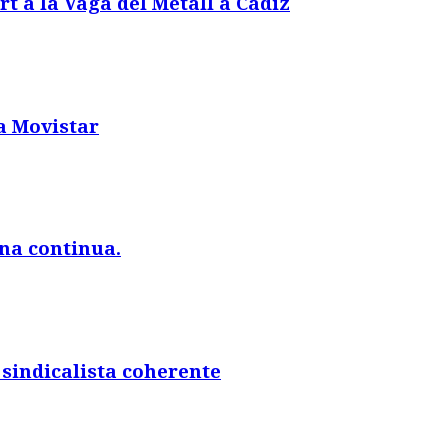
rt a la Vaga del Metall a Cádiz
a Movistar
na continua.
sindicalista coherente