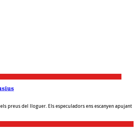
usius
dels preus del lloguer. Els especuladors ens escanyen apujant