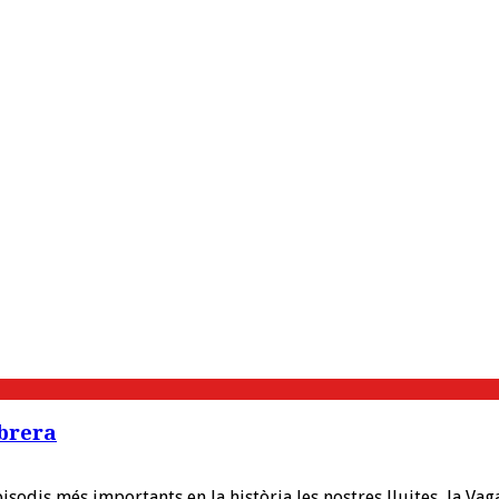
Obrera
pisodis més importants en la història les nostres lluites, la Va