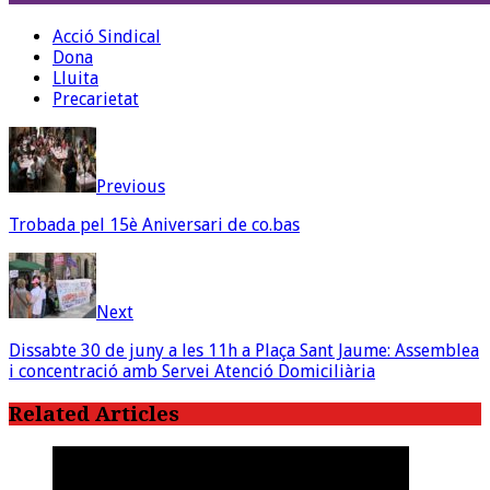
Acció Sindical
Dona
Lluita
Precarietat
Previous
Trobada pel 15è Aniversari de co.bas
Next
Dissabte 30 de juny a les 11h a Plaça Sant Jaume: Assemblea
i concentració amb Servei Atenció Domiciliària
Related Articles