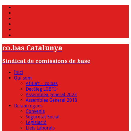
WhatsApp
Twitter
Facebook
Youtube
Instagram
Bluesky
co.bas Catalunya
Sindicat de comissions de base
Inici
Qui som
Afilia’t – co.bas
Decàleg LGBTI+
Assemblea general 2023
Assemblea General 2018
Descàrregues
Convenis
Seguretat Social
Legislació
Lleis Laborals