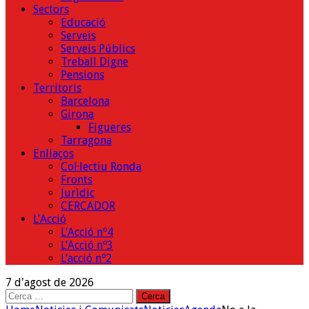
Sectors
Educació
Serveis
Serveis Públics
Treball Digne
Pensions
Territoris
Barcelona
Girona
Figueres
Tarragona
Enllaços
Col·lectiu Ronda
Fronts
Jurìdic
CERCADOR
L’Acció
L’Acció nº4
L’Acció nº3
L’acció nº2
7 d'agost de 2026
Cerca: