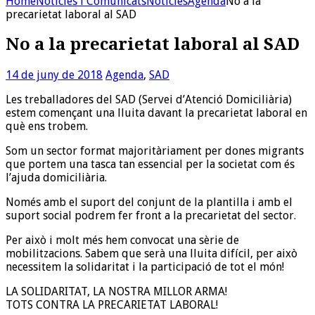
Home
Noticies i Comunicats
Noticies
Agenda
No a la
precarietat laboral al SAD
No a la precarietat laboral al SAD
14 de juny de 2018
Agenda
,
SAD
Les treballadores del SAD (Servei d’Atenció Domiciliària)
estem començant una lluita davant la precarietat laboral en
què ens trobem.
Som un sector format majoritàriament per dones migrants
que portem una tasca tan essencial per la societat com és
l’ajuda domiciliària.
Només amb el suport del conjunt de la plantilla i amb el
suport social podrem fer front a la precarietat del sector.
Per això i molt més hem convocat una sèrie de
mobilitzacions. Sabem que serà una lluita difícil, per això
necessitem la solidaritat i la participació de tot el món!
LA SOLIDARITAT, LA NOSTRA MILLOR ARMA!
TOTS CONTRA LA PRECARIETAT LABORAL!