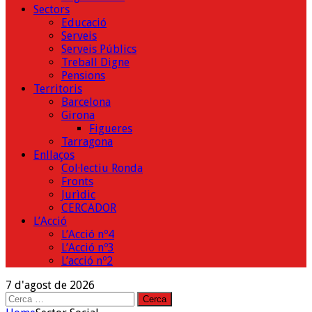
Sectors
Educació
Serveis
Serveis Públics
Treball Digne
Pensions
Territoris
Barcelona
Girona
Figueres
Tarragona
Enllaços
Col·lectiu Ronda
Fronts
Jurìdic
CERCADOR
L’Acció
L’Acció nº4
L’Acció nº3
L’acció nº2
7 d'agost de 2026
Cerca: