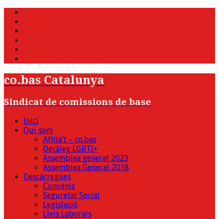
WhatsApp
Twitter
Facebook
Youtube
Instagram
Bluesky
co.bas Catalunya
Sindicat de comissions de base
Inici
Qui som
Afilia’t – co.bas
Decàleg LGBTI+
Assemblea general 2023
Assemblea General 2018
Descàrregues
Convenis
Seguretat Social
Legislació
Lleis Laborals