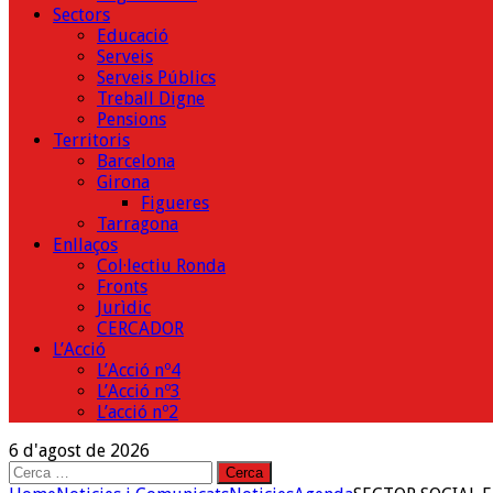
Sectors
Educació
Serveis
Serveis Públics
Treball Digne
Pensions
Territoris
Barcelona
Girona
Figueres
Tarragona
Enllaços
Col·lectiu Ronda
Fronts
Jurìdic
CERCADOR
L’Acció
L’Acció nº4
L’Acció nº3
L’acció nº2
6 d'agost de 2026
Cerca: