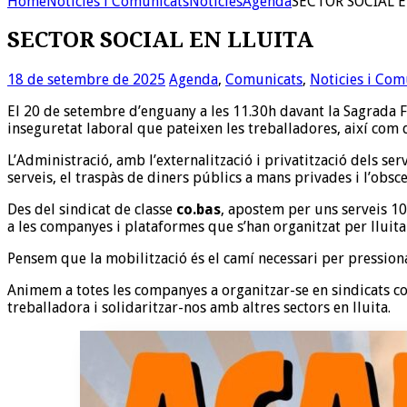
Home
Noticies i Comunicats
Noticies
Agenda
SECTOR SOCIAL E
SECTOR SOCIAL EN LLUITA
18 de setembre de 2025
Agenda
,
Comunicats
,
Noticies i Com
El 20 de setembre d’enguany a les 11.30h davant la Sagrada Fam
inseguretat laboral que pateixen les treballadores, així com de
L’Administració, amb l’externalització i privatització dels ser
serveis, el traspàs de diners públics a mans privades i l’obsc
Des del sindicat de classe
co.bas
, apostem per uns serveis 10
a les companyes i plataformes que s’han organitzat per lluitar
Pensem que la mobilització és el camí necessari per pressiona
Animem a totes les companyes a organitzar-se en sindicats comb
treballadora i solidaritzar-nos amb altres sectors en lluita.