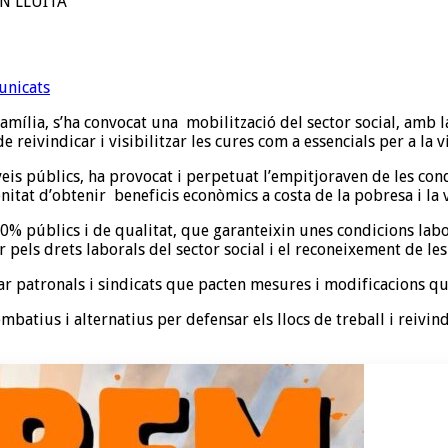
N LLUITA
unicats
ília, s’ha convocat una mobilització del sector social, amb la 
 reivindicar i visibilitzar les cures com a essencials per a la v
veis públics, ha provocat i perpetuat l’empitjoraven de les cond
enitat d’obtenir beneficis econòmics a costa de la pobresa i la 
0% públics i de qualitat, que garanteixin unes condicions labor
 pels drets laborals del sector social i el reconeixement de les
r patronals i sindicats que pacten mesures i modificacions que 
atius i alternatius per defensar els llocs de treball i reivind