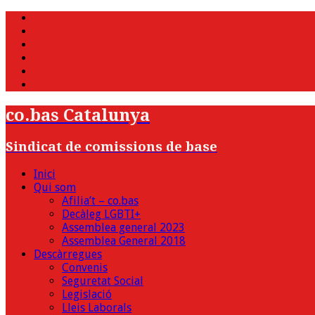
WhatsApp
Twitter
Facebook
Youtube
Instagram
Bluesky
co.bas Catalunya
Sindicat de comissions de base
Inici
Qui som
Afilia’t – co.bas
Decàleg LGBTI+
Assemblea general 2023
Assemblea General 2018
Descàrregues
Convenis
Seguretat Social
Legislació
Lleis Laborals