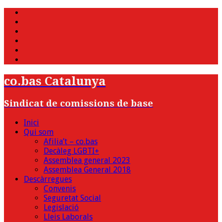
WhatsApp
Twitter
Facebook
Youtube
Instagram
Bluesky
co.bas Catalunya
Sindicat de comissions de base
Inici
Qui som
Afilia’t – co.bas
Decàleg LGBTI+
Assemblea general 2023
Assemblea General 2018
Descàrregues
Convenis
Seguretat Social
Legislació
Lleis Laborals