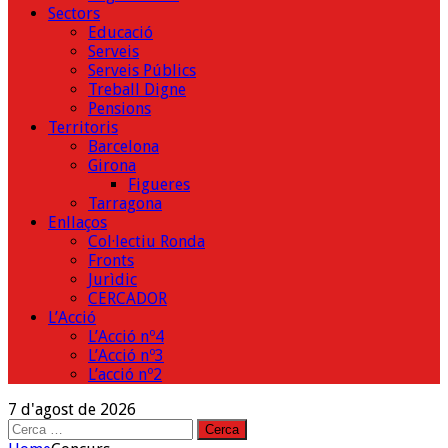
Sectors
Educació
Serveis
Serveis Públics
Treball Digne
Pensions
Territoris
Barcelona
Girona
Figueres
Tarragona
Enllaços
Col·lectiu Ronda
Fronts
Jurìdic
CERCADOR
L’Acció
L’Acció nº4
L’Acció nº3
L’acció nº2
7 d'agost de 2026
Cerca: