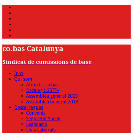
WhatsApp
Twitter
Facebook
Youtube
Instagram
Bluesky
co.bas Catalunya
Sindicat de comissions de base
Inici
Qui som
Afilia’t – co.bas
Decàleg LGBTI+
Assemblea general 2023
Assemblea General 2018
Descàrregues
Convenis
Seguretat Social
Legislació
Lleis Laborals