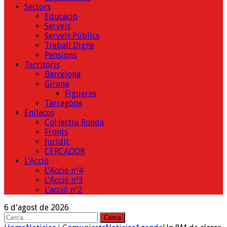
Sectors
Educació
Serveis
Serveis Públics
Treball Digne
Pensions
Territoris
Barcelona
Girona
Figueres
Tarragona
Enllaços
Col·lectiu Ronda
Fronts
Jurìdic
CERCADOR
L’Acció
L’Acció nº4
L’Acció nº3
L’acció nº2
6 d'agost de 2026
Cerca: