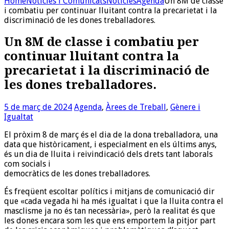
Home
Noticies i Comunicats
Noticies
Agenda
Un 8M de classe
i combatiu per continuar lluitant contra la precarietat i la
discriminació de les dones treballadores.
Un 8M de classe i combatiu per
continuar lluitant contra la
precarietat i la discriminació de
les dones treballadores.
5 de març de 2024
Agenda
,
Àrees de Treball
,
Gènere i
Igualtat
El pròxim 8 de març és el dia de la dona treballadora, una
data que històricament, i especialment en els últims anys,
és un dia de lluita i reivindicació dels drets tant laborals
com socials i
democràtics de les dones treballadores.
És freqüent escoltar polítics i mitjans de comunicació dir
que «cada vegada hi ha més igualtat i que la lluita contra el
masclisme ja no és tan necessària», però la realitat és que
les dones encara som les que ens emportem la pitjor part