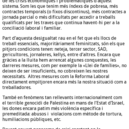
de les crisis econòmiques i problemàtiques d’aquest
sistema. Som les que tenim més índexs de pobresa, més
contractes temporals (o fixos discontinus), més contractes a
jornada parcial o més dificultats per accedir a treballs
qualificats per les traves que continua havent-hi per a la
conciliació laboral i familiar.
Part d’aquesta desigualtat rau en el fet que els llocs de
treball essencials, majoritàriament feminitzats, són els que
pitjors condicions tenen: neteja, tercer sector, SAD,
gericultores, jornaleres, kellys, entre d’altres. Encara que
gràcies a la lluita hem arrencat algunes conquestes, les
darreres mesures, com per exemple la «Llei de famílies», no
deixen de ser insuficients, no cobreixen les nostres
necessitats. Altres mesures com la Reforma Laboral
directament empitjoren encara més la nostra situació com a
treballadores.
També en fenòmens tan rellevants internacionalment com
el terrible genocidi de Palestina en mans de l’Estat d’Israel,
les dones encara patim més violència específica i
premeditada: abusos i violacions com mètode de tortura,
humiliacions públiques, etc.