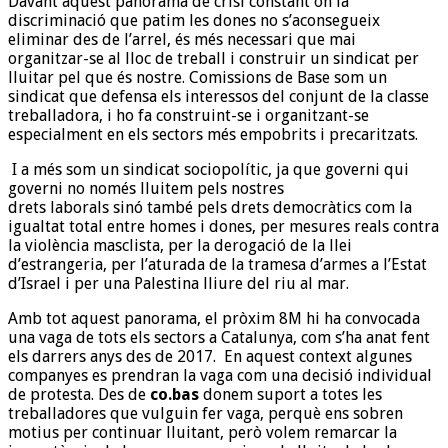
Davant aquest panorama de crisi constant on la
discriminació que patim les dones no s’aconsegueix
eliminar des de l’arrel, és més necessari que mai
organitzar-se al lloc de treball i construir un sindicat per
lluitar pel que és nostre. Comissions de Base som un
sindicat que defensa els interessos del conjunt de la classe
treballadora, i ho fa construint-se i organitzant-se
especialment en els sectors més empobrits i precaritzats.
I a més som un sindicat sociopolític, ja que governi qui
governi no només lluitem pels nostres
drets laborals sinó també pels drets democràtics com la
igualtat total entre homes i dones, per mesures reals contra
la violència masclista, per la derogació de la llei
d’estrangeria, per l’aturada de la tramesa d’armes a l’Estat
d’Israel i per una Palestina lliure del riu al mar.
Amb tot aquest panorama, el pròxim 8M hi ha convocada
una vaga de tots els sectors a Catalunya, com s’ha anat fent
els darrers anys des de 2017. En aquest context algunes
companyes es prendran la vaga com una decisió individual
de protesta. Des de
co.bas
donem suport a totes les
treballadores que vulguin fer vaga, perquè ens sobren
motius per continuar lluitant, però volem remarcar la