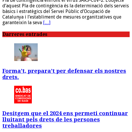
Pla de contingència enfront el virus SARS-CoV-2. L’objecte
d’aquest Pla de contingència és la determinació dels serveis
bàsics i estratègics del Servei Públic d’Ocupació de
Catalunya i l’establiment de mesures organitzatives que
garanteixin la seva
[…]
Darreres entrades
Forma’t, prepara’t per defensar els nostres
drets.
Desitgem que el 2024 ens permeti continuar
lluitant pels drets de les persones
treballadores