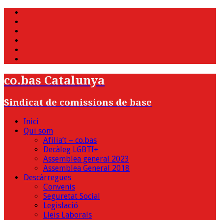
WhatsApp
Twitter
Facebook
Youtube
Instagram
Bluesky
co.bas Catalunya
Sindicat de comissions de base
Inici
Qui som
Afilia’t – co.bas
Decàleg LGBTI+
Assemblea general 2023
Assemblea General 2018
Descàrregues
Convenis
Seguretat Social
Legislació
Lleis Laborals