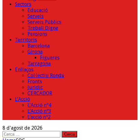
Sectors
Educació
Serveis
Serveis Públics
Treball Digne
Pensions
Territoris
Barcelona
Girona
Figueres
Tarragona
Enllaços
Col·lectiu Ronda
Fronts
Jurìdic
CERCADOR
L’Acció
L’Acció nº4
L’Acció nº3
L’acció nº2
8 d'agost de 2026
Cerca: