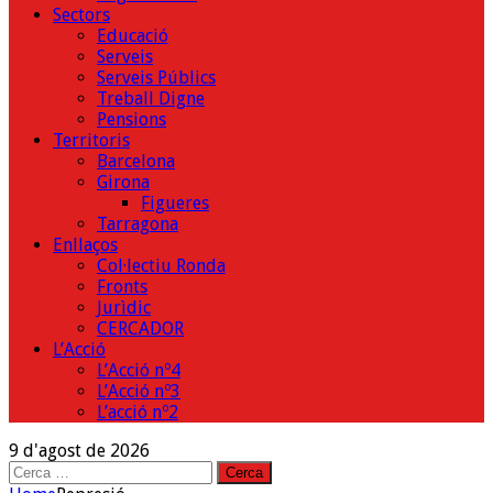
Sectors
Educació
Serveis
Serveis Públics
Treball Digne
Pensions
Territoris
Barcelona
Girona
Figueres
Tarragona
Enllaços
Col·lectiu Ronda
Fronts
Jurìdic
CERCADOR
L’Acció
L’Acció nº4
L’Acció nº3
L’acció nº2
9 d'agost de 2026
Cerca: