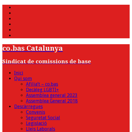
WhatsApp
Twitter
Facebook
Youtube
Instagram
Bluesky
co.bas Catalunya
Sindicat de comissions de base
Inici
Qui som
Afilia’t – co.bas
Decàleg LGBTI+
Assemblea general 2023
Assemblea General 2018
Descàrregues
Convenis
Seguretat Social
Legislació
Lleis Laborals