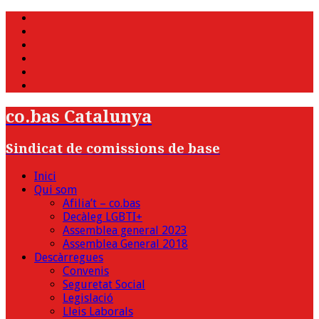
WhatsApp
Twitter
Facebook
Youtube
Instagram
Bluesky
co.bas Catalunya
Sindicat de comissions de base
Inici
Qui som
Afilia’t – co.bas
Decàleg LGBTI+
Assemblea general 2023
Assemblea General 2018
Descàrregues
Convenis
Seguretat Social
Legislació
Lleis Laborals