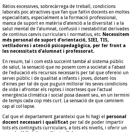
Ràtios excessives, sobrecàrrega de treball, condicions
laborals poc atractives que fan que faltin docents en moltes
especialitats, especialment a la formació professional,
manca de suport en matèria d’atenció a la diversitat i a la
salut mental de l’alumnat, confusió i inestabilitat derivades
de continus canvis curriculars i normatius, etc.
Necessitem
més personal de suport d’orientació, SIEI, TIS,
vetlladores i atenció psicopedagògica, per fer front a
les necessitats d’alumnat i professorat.
En resum, tal i com està succeint també al sistema públic
de salut, la sensació que no posem com a societat a l’abast
de l’educació els recursos necessaris per tal que ofereixi un
servei públic i de qualitat a infants i joves, dotant-los
d’eines per tal de que puguin millorar les seves condicions
de vida i afrontar els reptes i incerteses que l’actual
emergència climàtica i social posa davant seu, en un termini
de temps cada cop més curt. La sensació de que caminem
cap al col·lapse.
Cal que el departament garanteixi que hi hagi el
personal
docent necessari i qualificat
per tal de poder impartir
tots els continguts curriculars, a tots els nivells, i oferir un