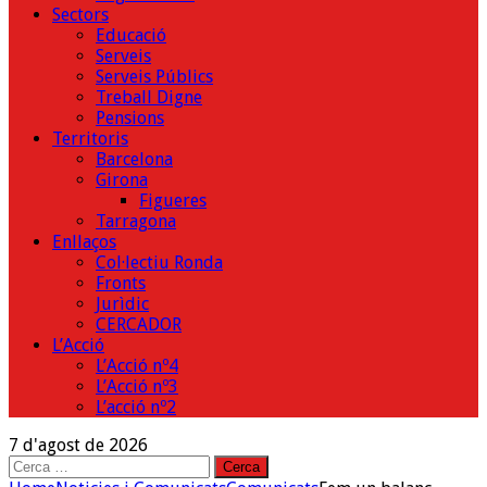
Sectors
Educació
Serveis
Serveis Públics
Treball Digne
Pensions
Territoris
Barcelona
Girona
Figueres
Tarragona
Enllaços
Col·lectiu Ronda
Fronts
Jurìdic
CERCADOR
L’Acció
L’Acció nº4
L’Acció nº3
L’acció nº2
7 d'agost de 2026
Cerca: