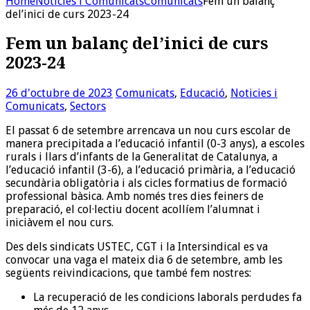
Home
Noticies i Comunicats
Comunicats
Fem un balanç
del’inici de curs 2023-24
Fem un balanç del’inici de curs
2023-24
26 d'octubre de 2023
Comunicats
,
Educació
,
Noticies i
Comunicats
,
Sectors
El passat 6 de setembre arrencava un nou curs escolar de
manera precipitada a l’educació infantil (0-3 anys), a escoles
rurals i llars d’infants de la Generalitat de Catalunya, a
l’educació infantil (3-6), a l’educació primària, a l’educació
secundària obligatòria i als cicles formatius de formació
professional bàsica. Amb només tres dies feiners de
preparació, el col·lectiu docent acollíem l’alumnat i
iniciàvem el nou curs.
Des dels sindicats USTEC, CGT i la Intersindical es va
convocar una vaga el mateix dia 6 de setembre, amb les
següents reivindicacions, que també fem nostres:
La recuperació de les condicions laborals perdudes fa