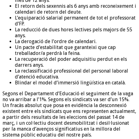
més de 12 anys.
El retorn dels sexennis als 6 anys amb reconeixement i
calendari de retorn del deute.
L’equiparació salarial permanent de tot el professorat
d’FP.
La reducció de dues hores lectives pels majors de 55
anys.
La derogació de l’ordre de calendari.
Un pacte d’estabilitat que garanteixi que cap
treballador/a perdrà la feina.
La recuperació del poder adquisitiu perdut en els
darrers anys.
La reclassificació professional del personal laboral
d’atenció educativa.
Blindar el model d’immersió lingüística en català.
Segons el Departament d’Educació el seguiment de la vaga
no va arribar a l’1%. Segons els sindicats va ser d’un 15%.
Un fracàs absolut que posa en evidència la desconnexió
existent entre els sindicats que ens representen actualment,
a partir dels resultats de les eleccions del passat 14 de
març, i un col·lectiu docent desmobilitzat i desil·lusionat
per la manca d’avenços significatius en la millora del
sistema públic educatiu del nostre país.