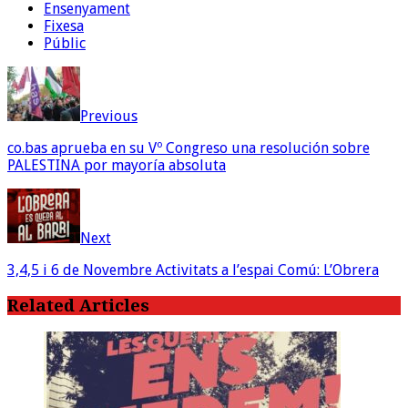
Ensenyament
Fixesa
Públic
Previous
co.bas aprueba en su Vº Congreso una resolución sobre
PALESTINA por mayoría absoluta
Next
3,4,5 i 6 de Novembre Activitats a l’espai Comú: L’Obrera
Related Articles