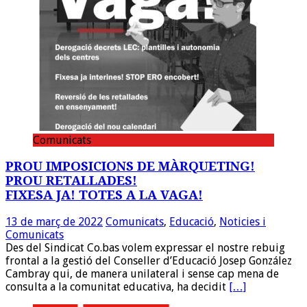
Comunicats
PROU IMPOSICIONS DE MÀRQUETING!
PROU RETALLADES!
FIXESA JA! TOTES A LA VAGA!
13 de març de 2022
Comunicats
,
Educació
,
Noticies i
Comunicats
Des del Sindicat Co.bas volem expressar el nostre rebuig
frontal a la gestió del Conseller d’Educació Josep González
Cambray qui, de manera unilateral i sense cap mena de
consulta a la comunitat educativa, ha decidit
[…]