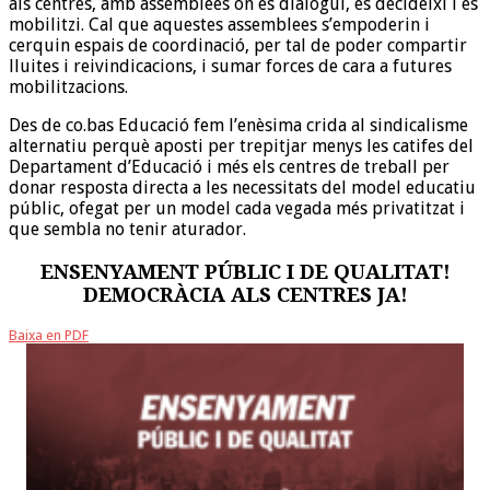
als centres, amb assemblees on es dialogui, es decideixi i es
mobilitzi. Cal que aquestes assemblees s’empoderin i
cerquin espais de coordinació, per tal de poder compartir
lluites i reivindicacions, i sumar forces de cara a futures
mobilitzacions.
Des de co.bas Educació fem l’enèsima crida al sindicalisme
alternatiu perquè aposti per trepitjar menys les catifes del
Departament d’Educació i més els centres de treball per
donar resposta directa a les necessitats del model educatiu
públic, ofegat per un model cada vegada més privatitzat i
que sembla no tenir aturador.
ENSENYAMENT PÚBLIC I DE QUALITAT!
DEMOCRÀCIA ALS CENTRES JA!
Baixa en PDF