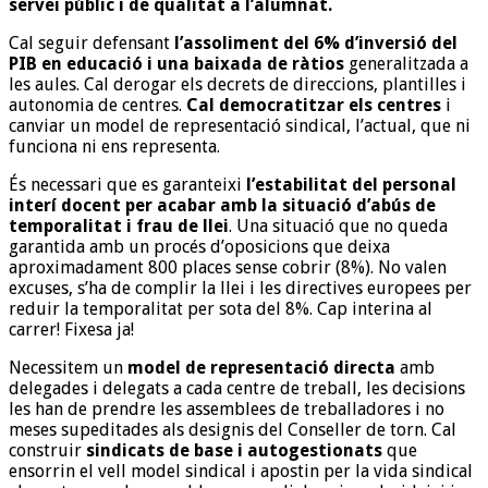
servei públic i de qualitat a l’alumnat.
Cal seguir defensant
l’assoliment del 6% d’inversió del
PIB en educació i una baixada de ràtios
generalitzada a
les aules. Cal derogar els decrets de direccions, plantilles i
autonomia de centres.
Cal democratitzar els centres
i
canviar un model de representació sindical, l’actual, que ni
funciona ni ens representa.
És necessari que es garanteixi
l’estabilitat del personal
interí docent per acabar amb la situació d’abús de
temporalitat i frau de llei
. Una situació que no queda
garantida amb un procés d’oposicions que deixa
aproximadament 800 places sense cobrir (8%). No valen
excuses, s’ha de complir la llei i les directives europees per
reduir la temporalitat per sota del 8%. Cap interina al
carrer! Fixesa ja!
Necessitem un
model de representació directa
amb
delegades i delegats a cada centre de treball, les decisions
les han de prendre les assemblees de treballadores i no
meses supeditades als designis del Conseller de torn. Cal
construir
sindicats de base i autogestionats
que
ensorrin el vell model sindical i apostin per la vida sindical